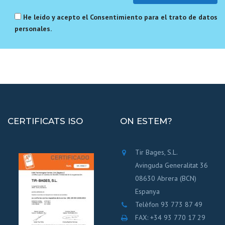
He leído y acepto el
Consentimiento para el trato de datos
personales
.
CERTIFICATS ISO
ON ESTEM?
Tir Bages, S.L.
Avinguda Generalitat 36
08630 Abrera (BCN)
Espanya
Telèfon 93 773 87 49
FAX: +34 93 770 17 29